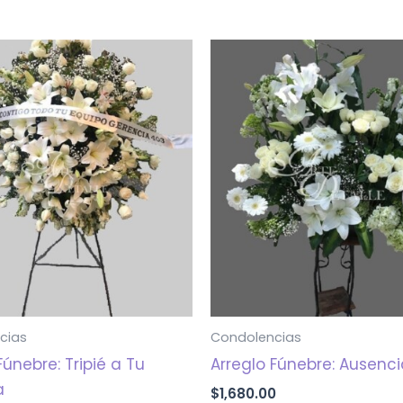
cias
Condolencias
Fúnebre: Tripié a Tu
Arreglo Fúnebre: Ausenc
a
$
1,680.00