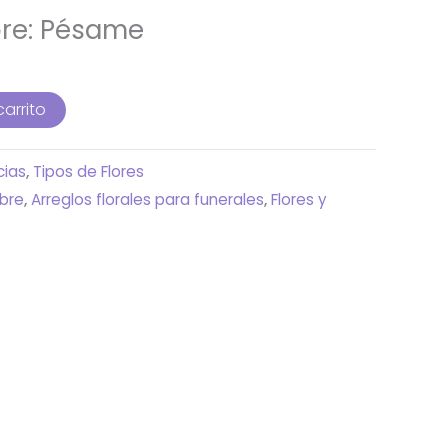
bre: Pésame
carrito
cias
,
Tipos de Flores
ebre
,
Arreglos florales para funerales
,
Flores y