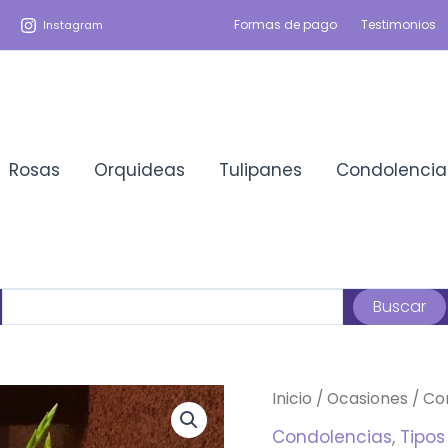
Formas de pago
Testimonios
Instagram
Rosas
Orquideas
Tulipanes
Condolencia
Buscar
Buscar
Inicio
/
Ocasiones
/
Co
Condolencias
,
Tipos