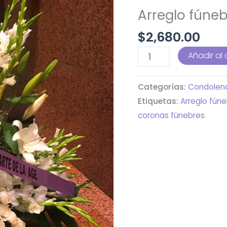
Arreglo fúne
$
2,680.00
Arreglo
Añadir al 
fúnebre:
Pésame
Categorías:
Condolen
cantidad
Etiquetas:
Arreglo fún
coronas fúnebres